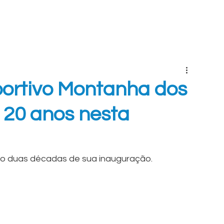
INÍCIO
ELENCOS
CLUBE
TRANSPARÊNCIA
S
portivo Montanha dos
 20 anos nesta
do duas décadas de sua inauguração.