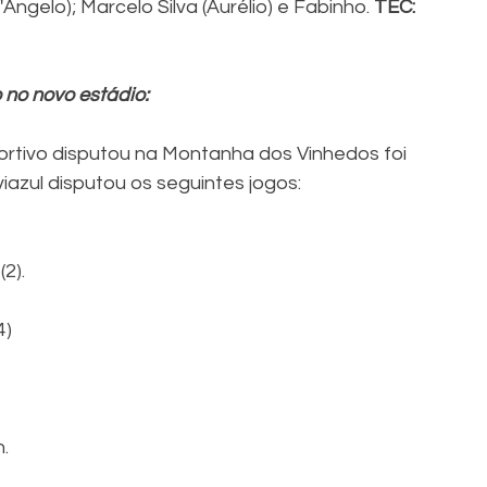
Angelo); Marcelo Silva (Aurélio) e Fabinho. 
TEC: 
 no novo estádio:
ortivo disputou na Montanha dos Vinhedos foi 
viazul disputou os seguintes jogos:
(2).
4)
.