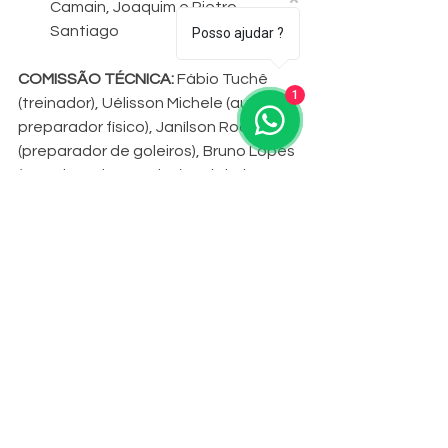
Camain, Joaquim e Pietro 
Santiago
Posso ajudar ?
COMISSÃO TÉCNICA:
 Fábio Tuchê 
1
(treinador), Uélisson Michele (auxiliar e 
preparador físico), Janílson Rodrigues 
(preparador de goleiros), Bruno Lopes 
(coordenador técnico) e Christian 
Petrarca (diretor da iniciação)
O Clube Esportivo conta com o seu 
apoio, para que os nossos atletas 
possam fazer uma grande campanha 
na competição -e saírem preparados 
do processo de formação.