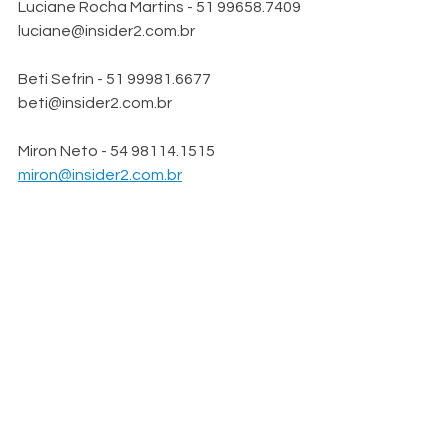
Luciane Rocha Martins - 51 99658.7409
luciane@insider2.com.br  
Beti Sefrin - 51 99981.6677
beti@insider2.com.br    
Miron Neto - 54 98114.1515
miron@insider2.com.br
Adriano Frauches - Reg. 8170
Insider 2 Comunicações
Tel: (51) 3346.4099 / 9 9953.3762
adriano@insider2.com.br
Ver tudo
Posts recentes