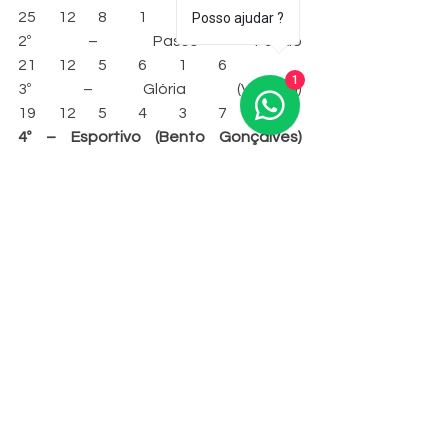
25	12	8	1	3	8
Posso ajudar ?
2º – Passo Fundo				
21	12	5	6	1	6
1
3º – Glória (Vacaria)				
19	12	5	4	3	7
4º – Esportivo (Bento Gonçalves)	
19	12
4
7
1
3
5º – Gaúcho (Passo Fundo)		14	
12	3	5	4	0
6º – Brasil (Farroupilha)			
10	12	2	4	6	-11
7º – Cruzeiro (Cachoeirinha)		
9	12	1	6	5	-8		
8º – Tupi (Crissiumal)			7	
12	0	7	5	-5
PRÓXIMA RODADA (13
ª)
8/6 – Qua – 15h	Passo Fundo		