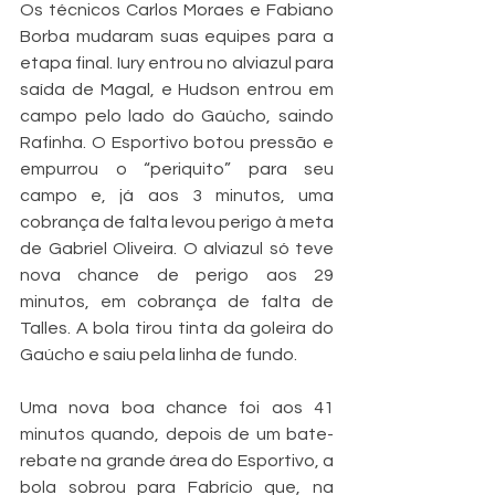
Os técnicos Carlos Moraes e Fabiano 
Borba mudaram suas equipes para a 
etapa final. Iury entrou no alviazul para 
saída de Magal, e Hudson entrou em 
campo pelo lado do Gaúcho, saindo 
Rafinha. O Esportivo botou pressão e 
empurrou o “periquito” para seu 
campo e, já aos 3 minutos, uma 
cobrança de falta levou perigo à meta 
de Gabriel Oliveira. O alviazul só teve 
nova chance de perigo aos 29 
minutos, em cobrança de falta de 
Talles. A bola tirou tinta da goleira do 
Gaúcho e saiu pela linha de fundo.
Uma nova boa chance foi aos 41 
minutos quando, depois de um bate-
rebate na grande área do Esportivo, a 
bola sobrou para Fabrício que, na 