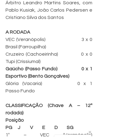
Árbitro Leandro Martins Soares, com 
Pablo Kusiak, João Carlos Pedersen e 
Cristiano Silva dos Santos
A RODADA
VEC (Veranópolis)			3 x 0		
Brasil (Farroupilha)
Cruzeiro (Cachoeirinha)		0 x 0		
Tupi (Crissiumal)
Gaúcho (Passo Fundo)		0 x 1		
Esportivo (Bento Gonçalves)
Glória (Vacaria)			0 x 1		
Passo Fundo
CLASSIFICAÇÃO (Chave A – 12ª 
rodada)
Posição
PG
J
V
E
D
SG
1º – VEC (Veranópolis)			