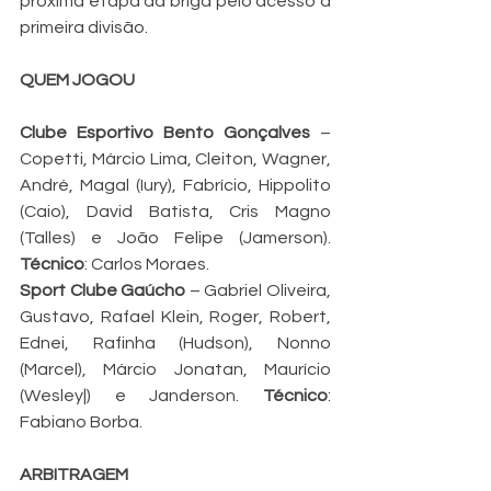
próxima etapa da briga pelo acesso à 
primeira divisão.
QUEM JOGOU
Clube Esportivo Bento Gonçalves 
– 
Copetti, Márcio Lima, Cleiton, Wagner, 
André, Magal (Iury), Fabrício, Hippolito 
(Caio), David Batista, Cris Magno 
(Talles) e João Felipe (Jamerson). 
Técnico
: Carlos Moraes.
Sport Clube Gaúcho 
– Gabriel Oliveira, 
Gustavo, Rafael Klein, Roger, Robert, 
Ednei, Rafinha (Hudson), Nonno 
(Marcel), Márcio Jonatan, Maurício 
(Wesley|) e Janderson. 
Técnico
: 
Fabiano Borba.
ARBITRAGEM