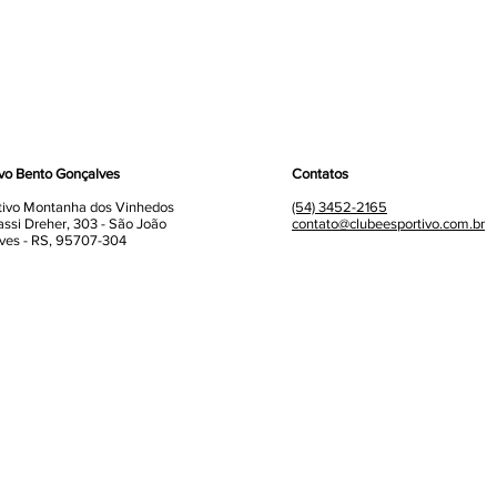
ivo Bento Gonçalves
Contatos
tivo Montanha dos Vinhedos
(54) 3452-2165
assi Dreher, 303 - São João
contato@clubeesportivo.com.br
ves - RS, 95707-304