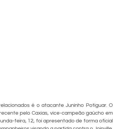
acionados é o atacante Juninho Potiguar. O 
recente pelo Caxias, vice-campeão gaúcho em 
da-feira, 12, foi apresentado de forma oficial 
pelo clube e treinou com o restante dos companheiros visando a partida contra o Joinville. 