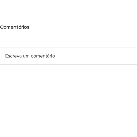
Comentários
Escreva um comentário
Esportivo empata com a
Esportivo v
APAFUT pela segunda
pela segun
rodada da Série A2
Série A2 d