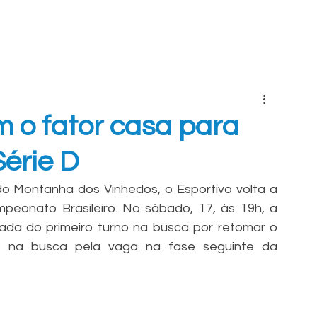
INÍCIO
ELENCOS
CLUBE
TRANSPARÊNCIA
S
m o fator casa para
Série D
 Montanha dos Vinhedos, o Esportivo volta a 
eonato Brasileiro. No sábado, 17, às 19h, a 
odada do primeiro turno na busca por retomar o 
o na busca pela vaga na fase seguinte da 