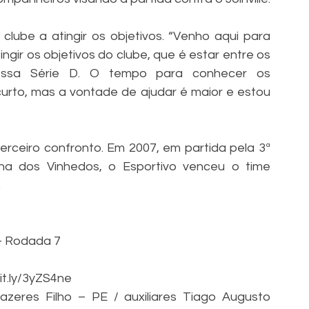
clube a atingir os objetivos. “Venho aqui para 
ngir os objetivos do clube, que é estar entre os 
essa Série D. O tempo para conhecer os 
rto, mas a vontade de ajudar é maior e estou 
erceiro confronto. Em 2007, em partida pela 3ª 
ha dos Vinhedos, o Esportivo venceu o time 
 
 – Rodada 7
bit.ly/3yZS4ne
zeres Filho – PE / auxiliares Tiago Augusto 