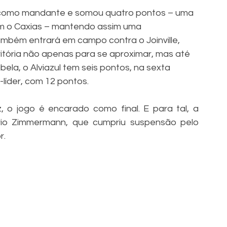
s como mandante e somou quatro pontos – uma 
om o Caxias – mantendo assim uma 
ambém entrará em campo contra o Joinville, 
itória não apenas para se aproximar, mas até 
la, o Alviazul tem seis pontos, na sexta 
líder, com 12 pontos. 
, o jogo é encarado como final. E para tal, a 
io Zimmermann, que cumpriu suspensão pelo 
. 