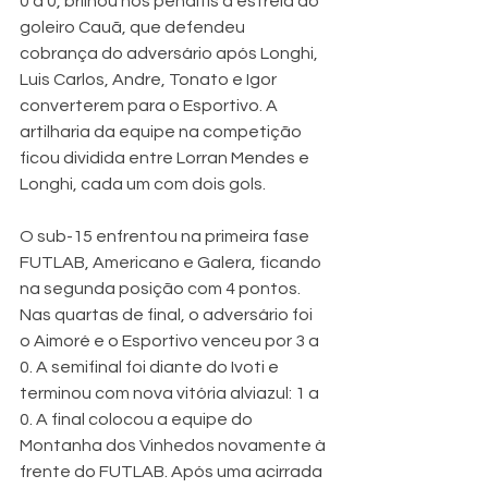
0 a 0, brilhou nos pênaltis a estrela do 
goleiro Cauã, que defendeu 
cobrança do adversário após Longhi, 
Luis Carlos, Andre, Tonato e Igor 
converterem para o Esportivo. A 
artilharia da equipe na competição 
ficou dividida entre Lorran Mendes e 
Longhi, cada um com dois gols.
O sub-15 enfrentou na primeira fase 
FUTLAB, Americano e Galera, ficando 
na segunda posição com 4 pontos. 
Nas quartas de final, o adversário foi 
o Aimoré e o Esportivo venceu por 3 a 
0. A semifinal foi diante do Ivoti e 
terminou com nova vitória alviazul: 1 a 
0. A final colocou a equipe do 
Montanha dos Vinhedos novamente à 
frente do FUTLAB. Após uma acirrada 