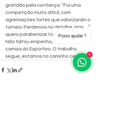
gratidão pela confiança. “Foi uma 
competição muito difícil, com 
agremiações fortes que valorizaram o 
torneio. Perdemos no detalhe, mas 
quero parabenizar todos os meninos. 
Posso ajudar ?
Não faltou empenho, raça e honrar a 
camisa do Esportivo. O trabalho 
1
segue, estamos no caminho certo.”
Ver tudo
Posts recentes