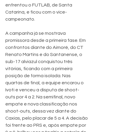
enfrentou o FUTLAB, de Santa 
Catarina, e ficou com o vice-
campeonato.
A campanha já se mostrava 
promissora desde a primeira fase. Em 
confrontos diante do Aimoré, do CT 
Renato Martins e do Santanense, o 
sub-17 alviazul conquistou três 
vitórias, ficando com a primeira 
posição de forma isolada. Nas 
quartas de final, a equipe encarou o 
Ivoti e venceu a disputa de shoot-
outs por 4 a 2. Na semifinal, novo 
empate e nova classificação nos 
shoot-outs, dessa vez diante do 
Caxias, pelo placar de 5 a 4. A decisão 
foi frente ao PRS e, após empate por 