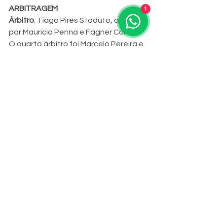
ARBITRAGEM
1
Árbitro
: Tiago Pires Staduto, auxiliado 
por Maurício Penna e Fagner Cortes. 
O quarto árbitro foi Marcelo Pereira e 
Francisco Silva Neto, o Técnico de 
Arbitragem.
SERVIÇO DO PRÓXIMO JOGO
O que
: Esportivo X Grêmio (Porto 
Alegre)
Quando
: Quarta-feira, 01 de 
fevereiro, às 20h
Onde
: Estádio Montanha dos 
Vinhedos, em Bento Gonçalves
INGRESSOS
:
Arquibancada geral
: R$ 100,00
Arquibancada visitante
: R$ 
100,00