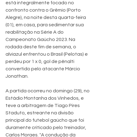
está integralmente focado no 
confronto contra o Grêmio (Porto 
Alegre), na noite desta quarta-feira 
(01), em casa, para sedimentar sua 
reabilitação na Série A do 
Campeonato Gaúcho 2023. Na 
rodada deste fim de semana, o 
alviazul enfrentou o Brasil (Pelotas) e 
perdeu por 1 x 0, gol de pênalti 
convertido pelo atacante Márcio 
Jonathan. 
A partida ocorreu no domingo (29), no 
Estádio Montanha dos Vinhedos, e 
teve a arbitragem de Tiago Pires 
Staduto, estreante na divisão 
principal do futebol gaúcho que foi 
duramente criticado pelo treinador, 
Carlos Moraes. "A condução da 