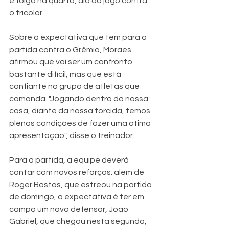
e folga na quarta, dia do jogo contra 
o tricolor.
Sobre a expectativa que tem para a 
partida contra o Grêmio, Moraes 
afirmou que vai ser um confronto 
bastante difícil, mas que está 
confiante no grupo de atletas que 
comanda. "Jogando dentro da nossa 
casa, diante da nossa torcida, temos 
plenas condições de fazer uma ótima 
apresentação", disse o treinador. 
Para a partida, a equipe deverá 
contar com novos reforços: além de 
Roger Bastos, que estreou na partida 
de domingo, a expectativa é ter em 
campo um novo defensor, João 
Gabriel, que chegou nesta segunda, 