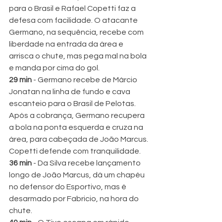
para o Brasil e Rafael Copetti faz a 
defesa com facilidade. O atacante 
Germano, na sequência, recebe com 
liberdade na entrada da área e 
arrisca o chute, mas pega mal na bola 
e manda por cima do gol.
29 min 
- Germano recebe de Márcio 
Jonatan na linha de fundo e cava 
escanteio para o Brasil de Pelotas. 
Após a cobrança, Germano recupera 
a bola na ponta esquerda e cruza na 
área, para cabeçada de João Marcus. 
Copetti defende com tranquilidade.
36 min 
- Da Silva recebe lançamento 
longo de João Marcus, dá um chapéu 
no defensor do Esportivo, mas é 
desarmado por Fabricio, na hora do 
chute.