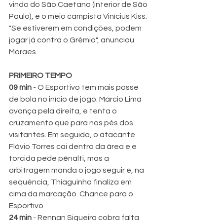
vindo do São Caetano (interior de São 
Paulo), e o meio campista Vinícius Kiss. 
"Se estiverem em condições, podem 
jogar já contra o Grêmio", anunciou 
Moraes.
PRIMEIRO TEMPO
09 min 
- O Esportivo tem mais posse 
de bola no início de jogo. Márcio Lima 
avança pela direita, e tenta o 
cruzamento que para nos pés dos 
visitantes. Em seguida, o atacante 
Flávio Torres cai dentro da área e e 
torcida pede pênalti, mas a 
arbitragem manda o jogo seguir e, na 
sequência, Thiaguinho finaliza em 
cima da marcação. Chance para o 
Esportivo
24 min 
- Rennan Siqueira cobra falta 