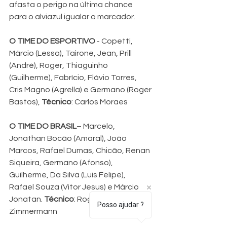
afasta o perigo na última chance 
para o alviazul igualar o marcador.
O TIME DO ESPORTIVO
 - Copetti, 
Márcio (Lessa), Tairone, Jean, Prill 
(André), Roger, Thiaguinho 
(Guilherme), Fabrício, Flávio Torres, 
Cris Magno (Agrella) e Germano (Roger 
Bastos), 
Técnico
: Carlos Moraes
O TIME DO BRASIL
– Marcelo, 
Jonathan Bocão (Amaral), João 
Marcos, Rafael Dumas, Chicão, Renan 
Siqueira, Germano (Afonso), 
Guilherme, Da Silva (Luis Felipe), 
Rafael Souza (Vitor Jesus) e Márcio 
Jonatan. 
Técnico
: Rogério 
Posso ajudar ?
Zimmermann