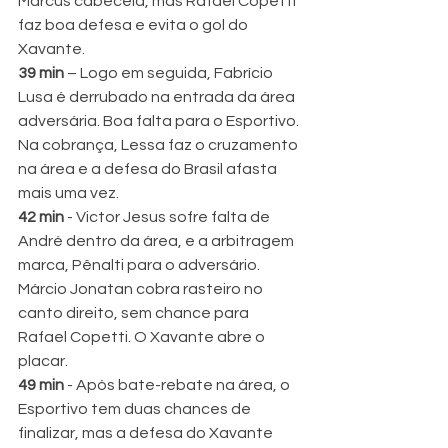
Marcus cabeceia, mas Rafael Copetti 
faz boa defesa e evita o gol do 
Xavante.
39 min 
– Logo em seguida, Fabrício 
Lusa é derrubado na entrada da área 
adversária. Boa falta para o Esportivo. 
Na cobrança, Lessa faz o cruzamento 
na área e a defesa do Brasil afasta 
mais uma vez.
42 min 
- Victor Jesus sofre falta de 
André dentro da área, e a arbitragem 
marca, Pênalti para o adversário. 
Márcio Jonatan cobra rasteiro no 
canto direito, sem chance para 
Rafael Copetti. O Xavante abre o 
placar.
49 min 
- Após bate-rebate na área, o 
Esportivo tem duas chances de 
finalizar, mas a defesa do Xavante 