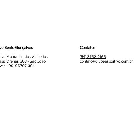
ivo Bento Gonçalves
Contatos
tivo Montanha dos Vinhedos
(54) 3452-2165
assi Dreher, 303 - São João
contato@clubeesportivo.com.br
ves - RS, 95707-304