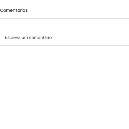
Comentários
Escreva um comentário
Esportivo visita o Lajeadense
Esportivo 
pela terceira rodada da A2
APAFUT pe
gaúcha
rodada da S