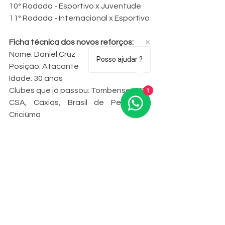
10° Rodada - Esportivo x Juventude 
11° Rodada - Internacional x Esportivo
Ficha técnica dos novos reforços:
Nome: Daniel Cruz
Posso ajudar ?
Posição: Atacante
Idade: 30 anos
Clubes que já passou: Tombense, CRB, 
1
CSA, Caxias, Brasil de Pelotas e 
Criciúma
Nome: Warlei da Silva
Posição: Atacante
Idade: 27 anos
Clubes que já passou: Comercial-SP, 
Real Noroeste-ES, Campinense-PB, 
Interporto-TO, Atlético Itapemirim-ES, 
Estanciano-SE, Boca Júnior-SE e 
Botafogo-SE