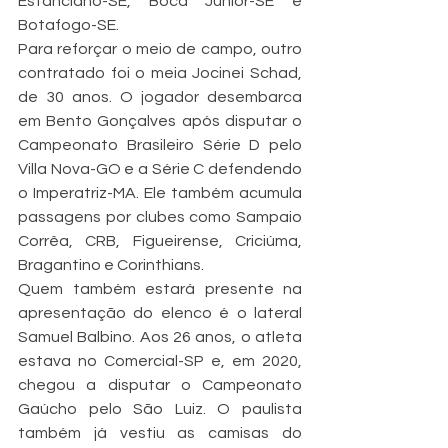
Estanciano-SE, Boca Júnior-SE e 
Botafogo-SE.
Para reforçar o meio de campo, outro 
contratado foi o meia Jocinei Schad, 
de 30 anos. O jogador desembarca 
em Bento Gonçalves após disputar o 
Campeonato Brasileiro Série D pelo 
Villa Nova-GO e a Série C defendendo 
o Imperatriz-MA. Ele também acumula 
passagens por clubes como Sampaio 
Corrêa, CRB, Figueirense, Criciúma, 
Bragantino e Corinthians. 
Quem também estará presente na 
apresentação do elenco é o lateral 
Samuel Balbino. Aos 26 anos, o atleta 
estava no Comercial-SP e, em 2020, 
chegou a disputar o Campeonato 
Gaúcho pelo São Luiz. O paulista 
também já vestiu as camisas do 